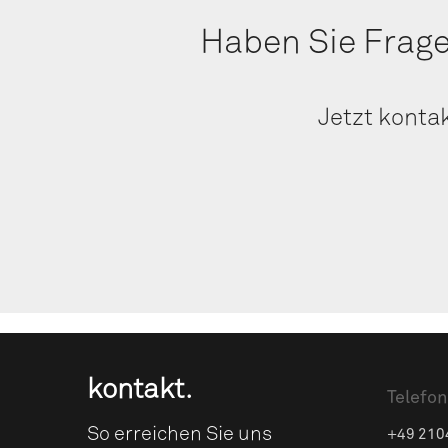
Haben Sie Fra­g
Jetzt kon­tak
kon­takt.
Telefon
So errei­chen Sie uns
+49 210