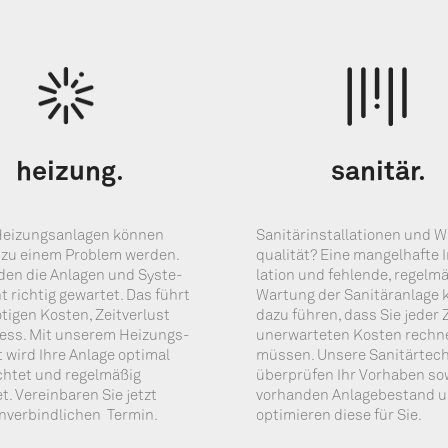
hei­zung.
sani­tär.
ei­zungs­an­la­gen kön­nen
Sani­tär­in­stal­la­tio­nen und 
 zu einem Pro­blem wer­den.
qua­li­tät? Eine man­gel­haf­te 
­den die Anla­gen und Sys­te­
la­ti­on und feh­len­de, regel­mä
 rich­tig gewar­tet. Das führt
War­tung der Sani­tär­an­la­ge
ti­gen Kos­ten, Zeit­ver­lust
dazu füh­ren, dass Sie jeder 
ess. Mit unse­rem Hei­zungs­
uner­war­te­ten Kos­ten rech­
 wird Ihre Anla­ge opti­mal
müs­sen. Unse­re Sani­tär­tech
ich­tet und regel­mä­ßig
über­prü­fen Ihr Vor­ha­ben s
t. Ver­ein­ba­ren Sie jetzt
vor­han­den Anla­ge­be­stand 
nver­bind­li­chen Termin.
opti­mie­ren die­se für Sie.