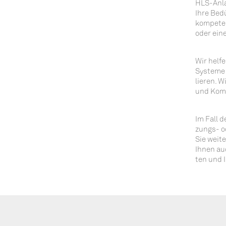
HLS-Anla
Ihre Bedü
kom­pe­te
oder eine
Wir hel­f
Sys­te­me
lie­ren. W
und Kom­
Im Fall d
zungs- od
Sie wei­t
Ihnen au
ten und I