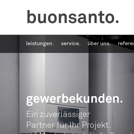
buonsanto.
leistungen.
service.
über uns.
refere
gewer­be­kun­den.
Ein zuver­läs­si­ger
Part­ner für Ihr Projekt.