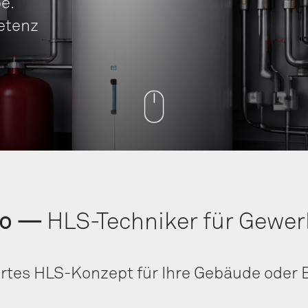
be.
petenz
­to —
HLS-Tech­ni­ker für Gew
er­tes HLS-Kon­zept für Ihre Gebäu­de oder