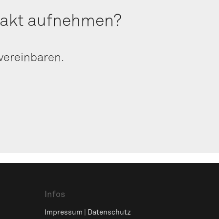
­takt aufnehmen?
n vereinbaren.
Infos
Impres­sum
|
Daten­schutz