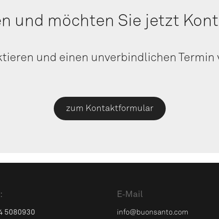
en und möch­ten Sie jetzt Kon
­tie­ren und einen unver­bind­li­chen Ter­mi
zum Kon­takt­for­mu­lar
:
E‑Mail
4 5080930
info@buonsanto.com