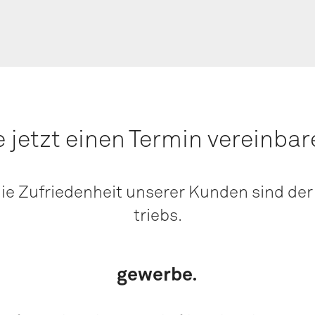
jetzt einen Ter­min ver­ein­ba­
 die Zufrie­den­heit unse­rer Kun­den sind de
triebs.
gewer­be.