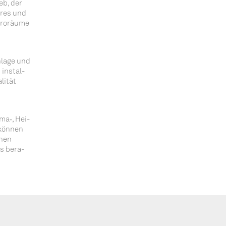
eb, der
i­res und
üro­räu­me
nla­ge und
 instal­
li­tät
ima‑, Hei­
 kön­nen
­nen
s bera­