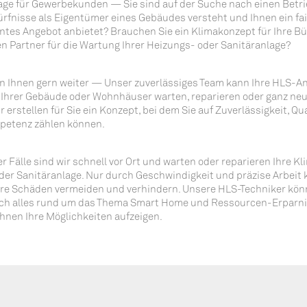
­ge für Gewer­be­kun­den — Sie sind auf der Suche nach einen Betri
rf­nis­se als Eigen­tü­mer eines Gebäu­des ver­steht und Ihnen ein fa
n­tes Ange­bot anbie­tet? Brau­chen Sie ein Kli­ma­kon­zept für Ihre B
n Part­ner für die War­tung Ihrer Hei­zungs- oder Sanitäranlage?
en Ihnen gern wei­ter — Unser zuver­läs­si­ges Team kann Ihre HLS-A
 Ihrer Gebäu­de oder Wohn­häu­ser war­ten, repa­rie­ren oder ganz neu
ir erstel­len für Sie ein Kon­zept, bei dem Sie auf Zuver­läs­sig­keit, Qua­
pe­tenz zäh­len können.
er Fäl­le sind wir schnell vor Ort und war­ten oder repa­rie­ren Ihre Kl
er Sani­tär­an­la­ge. Nur durch Geschwin­dig­keit und prä­zi­se Arbeit
e­re Schä­den ver­mei­den und ver­hin­dern. Unse­re HLS-Tech­ni­ker kön
ch alles rund um das The­ma Smart Home und Res­sour­cen-Erpar­ni
hnen Ihre Mög­lich­kei­ten aufzeigen.