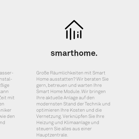
smar­thome.
Was­ser­
Gro­ße Räum­lich­kei­ten mit Smart
Instal­
Home aus­stat­ten? Wir bera­ten Sie
­ßi­ge
gern, betreu­en und war­ten Ihre
 kann
Smart Home Modu­le. Wir brin­gen
Zeit mit
Ihre aktu­el­le Anla­ge auf den
nen
moderns­ten Stand der Tech­nik und
­ni­ker
opti­mie­ren Ihre Kos­ten und die
owie den
Ver­net­zung. Ver­knüp­fen Sie Ihre
und
Hei­zung und Kli­ma­an­la­ge und
steu­ern Sie alles aus einer
Hauptzentrale.