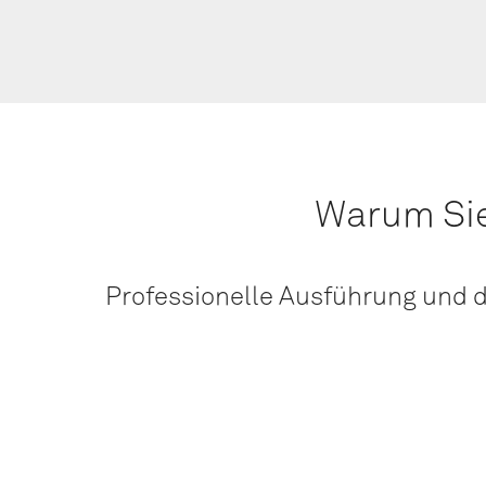
War­um Sie 
Pro­fes­sio­nel­le Aus­füh­rung und