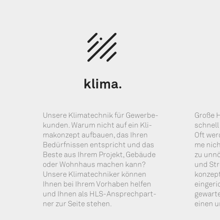
kli­ma.
Unse­re Kli­ma­tech­nik für Gewer­be­
Gro­ße H
kun­den. War­um nicht auf ein Kli­
schnell
ma­kon­zept auf­bau­en, das Ihren
Oft wer
Bedürf­nis­sen ent­spricht und das
me nicht
Bes­te aus Ihrem Pro­jekt, Gebäu­de
zu unnö­
oder Wohn­haus machen kann?
und Str
Unse­re Kli­ma­tech­ni­ker kön­nen
kon­zept
Ihnen bei Ihrem Vor­ha­ben hel­fen
ein­ge­r
und Ihnen als HLS-Ansprech­part­
gewar­te
ner zur Sei­te stehen.
einen u