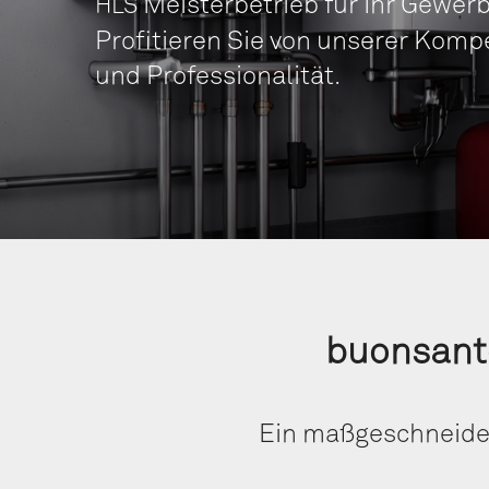
Meis­ter­be­trieb für Ihr Gewer
HLS
Pro­fi­tie­ren Sie von unse­rer Kom
und Professionalität.
buons­an
Ein maß­ge­schnei­d