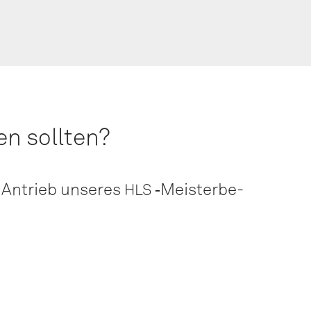
ren sollten?
r Antrieb unse­res
‑Meis­ter­be­
HLS