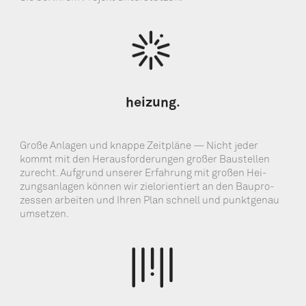
hei­zung.
Gro­ße Anla­gen und knap­pe Zeit­plä­ne — Nicht jeder
kommt mit den Her­aus­for­de­run­gen gro­ßer Bau­stel­len
zurecht. Auf­grund unse­rer Erfah­rung mit gro­ßen Hei­
zungs­an­la­gen kön­nen wir ziel­ori­en­tiert an den Bau­pro­
zes­sen arbei­ten und Ihren Plan schnell und punkt­ge­nau
umsetzen.