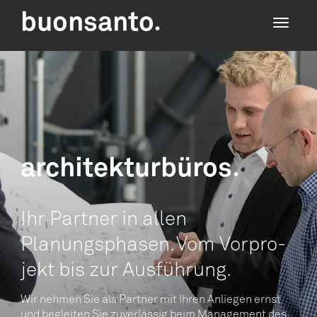
buonsanto.
Toggle
navigati
archi­tek­tur­bü­ros.
Ihr Part­ner in allen
Planungsphasen.
Vom Vor­pro­
jekt bis zur Ausführung.
Wir neh­men Sie als Part­ner mit Ihren Anliegen
ernst
und beglei­ten Sie zuver­läs­sig beim Management
des