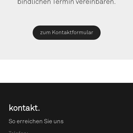
bind­li­chen Ter­min vereinbaren.
zum Kon­takt­for­mu­lar
kon­takt.
So errei­chen Sie uns