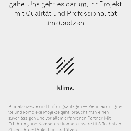
ga­be. Uns geht es dar­um, Ihr Pro­jekt
mit Qua­li­tät und Pro­fes­sio­na­li­tät
umzusetzen.
kli­ma.
Kli­ma­kon­zep­te und Lüf­tungs­an­la­gen — Wenn es um gro­
ße und kom­ple­xe Pro­jek­te geht, braucht man einen
zuver­läs­si­gen und vor allem erfah­re­nen Part­ner. Mit
Erfah­rung und Kom­pe­tenz kön­nen unse­re HLS-Tech­ni­ker
Sie bei Ihrem Pro­jekt unterstützen.