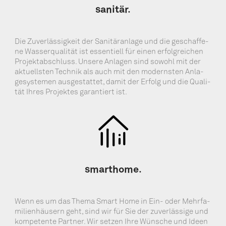
sani­tär.
Die Zuver­läs­sig­keit der Sani­tär­an­la­ge und die geschaf­fe­
ne Was­ser­qua­li­tät ist essen­ti­ell für einen erfolg­rei­chen
Pro­jekt­ab­schluss. Unse­re Anla­gen sind sowohl mit der
aktu­ells­ten Tech­nik als auch mit den moderns­ten Anla­
ge­sys­te­men aus­ge­stat­tet, damit der Erfolg und die Qua­li­
tät Ihres Pro­jek­tes garan­tiert ist.
smar­thome.
Wenn es um das The­ma Smart Home in Ein- oder Mehr­fa­
mi­li­en­häu­sern geht, sind wir für Sie der zuver­läs­si­ge und
kom­pe­ten­te Part­ner. Wir set­zen Ihre Wün­sche und Ideen