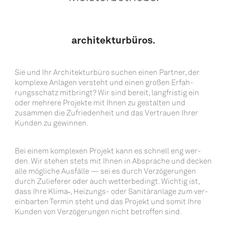
archi­tek­tur­bü­ros.
Sie und Ihr Archi­tek­tur­bü­ro suchen einen Part­ner, der
kom­ple­xe Anla­gen ver­steht und einen gro­ßen Erfah­
rungs­schatz mit­bringt? Wir sind bereit, lang­fris­tig ein
oder meh­re­re Pro­jek­te mit Ihnen zu gestal­ten und
zusam­men die Zufrie­den­heit und das Ver­trau­en Ihrer
Kun­den zu gewinnen.
Bei einem kom­ple­xen Pro­jekt kann es schnell eng wer­
den. Wir ste­hen stets mit Ihnen in Abspra­che und decken
alle mög­li­che Aus­fäl­le — sei es durch Ver­zö­ge­run­gen
durch Zulie­fe­rer oder auch wet­ter­be­dingt. Wich­tig ist,
dass Ihre Klima‑, Hei­zungs- oder Sani­tär­an­la­ge zum ver­
ein­bar­ten Ter­min steht und das Pro­jekt und somit Ihre
Kun­den von Ver­zö­ge­run­gen nicht betrof­fen sind.