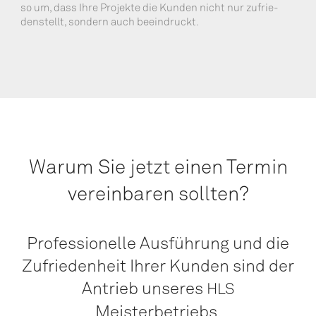
so um, dass Ihre Pro­jek­te die Kun­den nicht nur zufrie­
den­stellt, son­dern auch beeindruckt.
War­um Sie jetzt einen Ter­min
ver­ein­ba­ren sollten?
Pro­fes­sio­nel­le Aus­füh­rung und die
Zufrie­den­heit Ihrer Kun­den sind der
Antrieb unse­res
HLS
Meisterbetriebs.