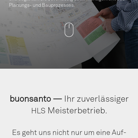
Pla­nungs- und Bauprozesses.
buons­an­to —
Ihr zuver­läs­si­ger
Meisterbetrieb.
HLS
Es geht uns nicht nur um eine Auf­