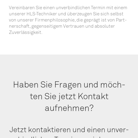
Ver­ein­ba­ren Sie einen unver­bind­li­chen Ter­min mit einem
unse­rer HLS-Tech­ni­ker und über­zeu­gen Sie sich selbst
von unse­rer Fir­men­phi­lo­so­phie, die geprägt ist von Part­
ner­schaft, gegen­sei­ti­gem Ver­trau­en und abso­lu­ter
Zuverlässigkeit.
Haben Sie Fra­gen und möch­
ten Sie jetzt Kon­takt
aufnehmen?
Jetzt kon­tak­tie­ren und einen unver­